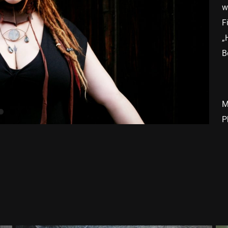
w
F
„
B
M
P