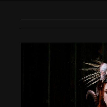
View
Larger
Image