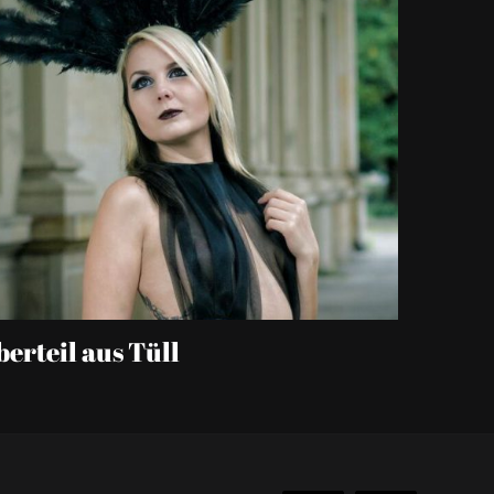
erteil aus Tüll
Lackbo