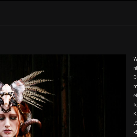
W
n
D
m
e
f
K
„
k