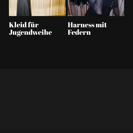
eil
Kleid für
Harness mit
C
Jugendweihe
Federn
p