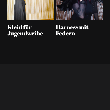
eil
Kleid für
Harness mit
C
Jugendweihe
Federn
p