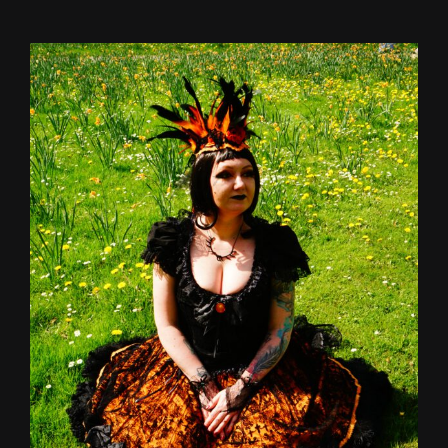
View
Larger
Image