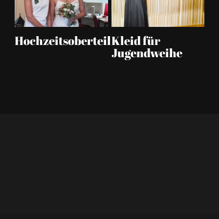
Hochzeitsoberteil
Kleid für
C
Jugendweihe
p